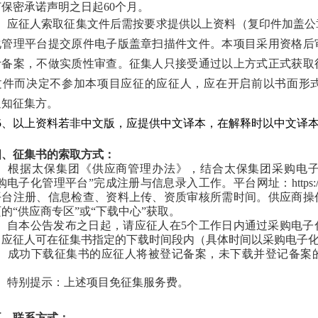
保密承诺声明之日起60个月。
4、应征人索取征集文件后需按要求提供以上资料（复印件加盖公
化管理平台
提交原件电子版盖章扫描件文件。本项目采用资格后
计备案，不做实质性审查。征集人只接受通过以上方式正式获取
文件而决定不参加本项目应征的应征人，应在开启前以书面形
通知征集方。
5、以上资料若非中文版，应提供中文译本，在解释时以中文译
四、征集书的索取方式：
、
根据太保集团《供应商管理办法》，结合太保集团采购电
电子化管理平台”完成注册与信息录入工作。平台网址：https://purcha
平台注册、信息检查、资料上传、
资质审核
所需时间。供应商操
的“供应商专区”或“下载中心”获取。
、
自本公告发布之日起，请应征人在5个工作日内通过采购电子
，应征人可在征集书指定的下载时间段内（具体时间以采购电子
、
成功下载征集书的应征人将被登记备案，未下载并登记备案
4、特别提示：上述项目免征集服务费。
五、联系方式：