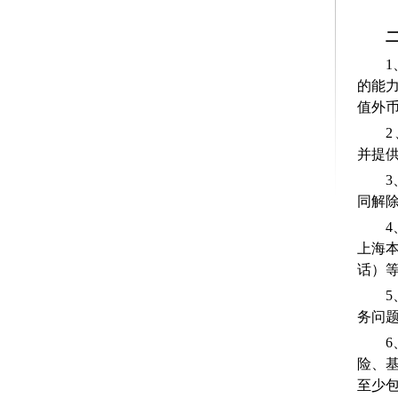
的能力
值外
并提
同解
4
上海
话）
务问
险、
至少