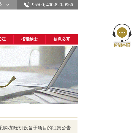
录
95500; 400-820-9966
长江
招贤纳士
信息公开
采购-加密机设备子项目的征集公告