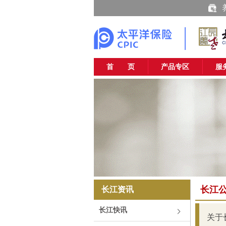
首 页
产品专区
服
长江
长江资讯
长江快讯
关于