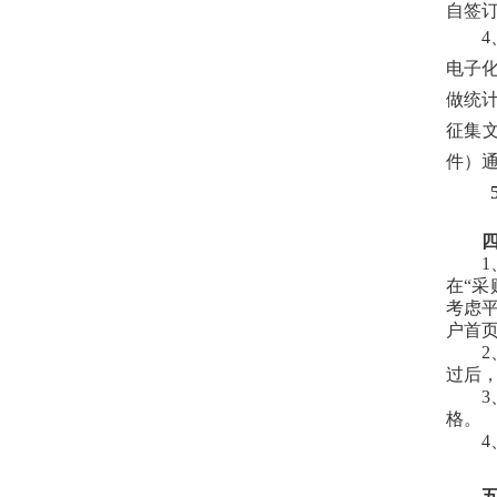
自签订
电子
做统
征集
件）
1
在“采购
考虑
户首页
2
过后
3
格。