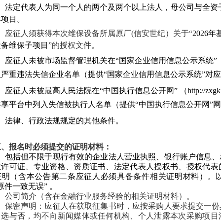
7、法定代表人为同一个人的两个及两个以上法人，母公司与全资
本项目。
、
应征人须获得本次维保设备所属原厂(信安世纪）关于“
2026
设备维保子项目
”的授权文件。
、
应征人未被市场监督管理机关在“国家企业信用信息公示系统”（https://www
入严重违法失信企业名单（提供“国家企业信用信息公示系统”对
、应征人未被最高人民法院在“中国执行信息公开网” （http://zxgk.cour
共享平台中列入失信被执行人名单（提供“中国执行信息公开网”
、
法律、行政法规规定的其他条件。
三、报名时必须提交的证明材料：
、
包括但不限于现行有效的企业法人营业执照、银行账户信息、
业许可证、专业资格、资质证书、法定代表人授权书、授权代表
证明（含本公告第二条应征人必须具备条件相关证明材料）。
原件一致无误” 。
2、公司简介（含在金融行业服务经验的相关证明材料）。
3、保密声明：应征人在获取征集书时，应按采购人要求提交一
中选与否，均不向新闻媒体或任何机构、个人泄露本次采购项目