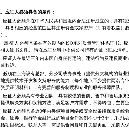
二、应征人必须具备的条件：
1、应征人必须为在中华人民共和国境内合法注册成立的，具有独
，具备相应的经营范围且其注册资金或净资产（所有者权益）必
币）。
2、应征人
必须具备在有效期内的ISO系列质量管理体系证书。
应
供相关证书文件。 请在应征材料中提供公司持有的证书汇总清单
3、应证人在最近三年内未因自身任何违约、违法行为及违反商业
除或败诉。
、
必须在上海设有总部、分公司或办事处（提供分支机构的营业
本地提供技术开发和支持服务的能力（每个地点至少提供两名专
等资质证明材料），有完善的服务制度和专业的服务保障团队。
5、应征人必须具有专业团队，具有较强的售前、售中和售后服务
题提供解决方案和实施方法，满足客户方需求，不得转包，主要
6、应征人必须具备近3年内类似项目网络或安全设备维保服务经
基金、证券、银行等金融行业的项目合作案例不少于3个，并提供
包括项目概况、联系人等，需提供合同复印件关键页面，采购人