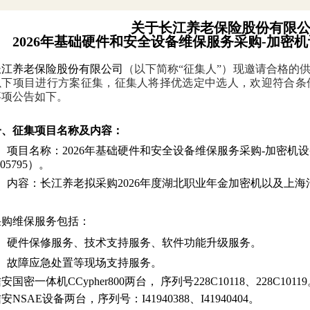
关于长江养老保险股份有限
2026
年
基础硬件和安全设备维保服务采购
-
加密机
长江养老保险股份有限公司
（以下简称“征集人”）现邀请合格的
以下项目进行方案征集，征集人将择优选定中选人，欢迎符合条
事项公告如下。
一、征集项目名称及内容：
1、项目名称：2026年基础硬件和安全设备维保服务采购-加密机
205795）。
、内容：长江养老拟采购2026年度
湖北职业年金加密机以及上海
采购维保服务包括：
、
硬件保修服务、技术支持服务、软件功能升级服务
。
、
故障应急处置等现场支持服务
。
安国密一体机CCypher800两台， 序列号228C10118、228C1011
安NSAE设备两台，序列号：I41940388、I41940404。