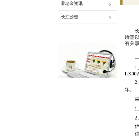
养老金资讯
长江公告
所需
有关
LX00
2
年。
1
2
信
信