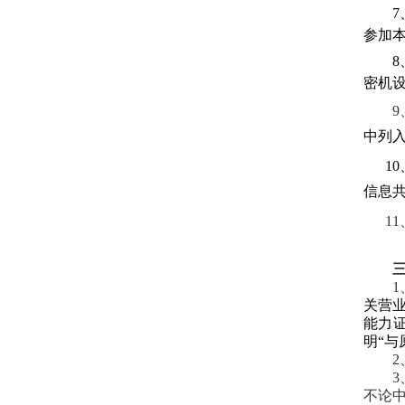
参加
8
密机
9
中列
10
信息
11
1
关营
能力
明“与
不论