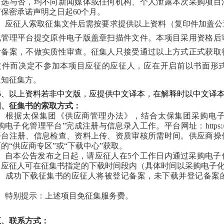
中选与否，均不向新闻媒体或任何机构、个人泄露本次采购项目
保密承诺声明之日起60个月。
4、应征人索取征集文件后需按要求提供以上资料（复印件加盖公
化管理平台
提交原件电子版盖章扫描件文件。本项目采用资格后
计备案，不做实质性审查。征集人只接受通过以上方式正式获取
文件而决定不参加本项目应征的应征人，应在开启前以书面形
通知征集方。
5、以上资料若非中文版，应提供中文译本，在解释时以中文译
四、征集书的索取方式：
、
根据太保集团《供应商管理办法》，结合太保集团采购电
电子化管理平台”完成注册与信息录入工作。平台网址：https://purcha
平台注册、信息检查、资料上传、
资质审核
所需时间。供应商操
的“供应商专区”或“下载中心”获取。
、
自本公告发布之日起，请应征人在5个工作日内通过采购电子
，应征人可在征集书指定的下载时间段内（具体时间以采购电子
、
成功下载征集书的应征人将被登记备案，未下载并登记备案
4、特别提示：上述项目免征集服务费。
五、联系方式：