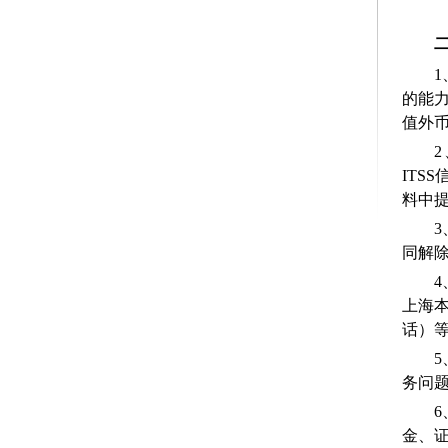
的能力
值外
ITS
料中
同解
4
上海
话）
务问
金、