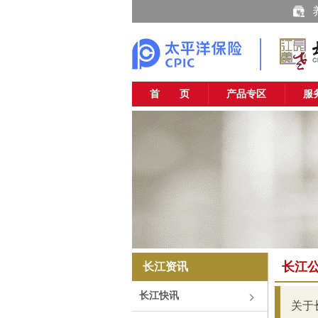
首 页
产品专区
服
长江
长江资讯
长江快讯
关于