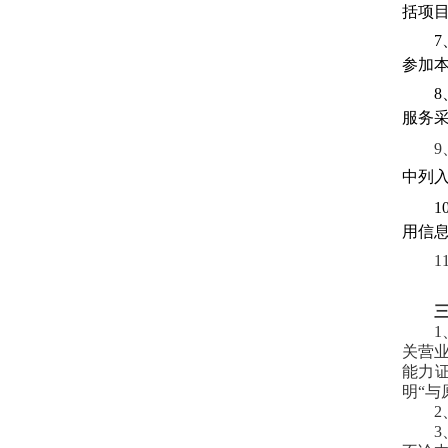
括项
参加
服务采
9
中列
1
用信
1
关营
能力
明“与