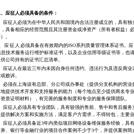
二、应征人必须具备的条件：
1、应征人必须为在中华人民共和国境内合法注册成立的，具有独
，具备相应的经营范围且其注册资金或净资产（所有者权益）必
币）。
2、应征人
必须具备在有效期内的ISO系列质量管理体系证书。
应
S信息技术服务运行维护标准证书，以及企业信用等级证书等，也
提供公司持有的证书汇总清单。
3、应证人在最近三年内未因自身任何违约、违法行为及违反商业
除或败诉。
、
必须在上海设有总部、分公司或办事处（提供分支机构的营业
本地提供技术开发和支持服务的能力（每个地点至少提供两名专
等资质证明材料），有完善的服务制度和专业的服务保障团队。
5、应征人必须具有专业团队，具有较强的售前、售中和售后服务
题提供解决方案和实施方法，满足客户方需求，不得转包，主要
6、应征人必须具备近3年内类似项目网络设备维保服务经验，具
证券、银行等金融行业的项目合作案例不少于3个，并提供案例简