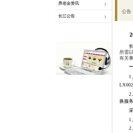
养老金资讯
公告
长江公告
2
所需
有关
LX00
换服
1
2