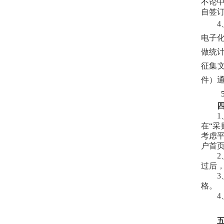
不论
自签订
电子
做统
征集
件）
1
在“采购
考虑
户首页
2
过后
3
格。