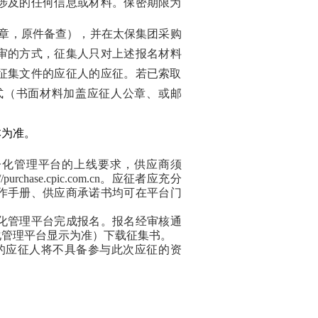
涉及的任何信息或材料。保密期限为
章，原件备查），并
在太保集团采购
审的方式，征集人只对上述报名材料
征集文件的应征人的应征。若已索取
式（书面材料加盖应征人公章、或邮
本为准。
子化管理平台的上线要求，供应商须
se.cpic.com.cn。
应征
者应充分
作手册、供应商承诺书均可在平台门
化管理平台完成报名。报名经审核通
化管理平台显示为准）下载征集书。
的应征人将不具备参与此次应征的资