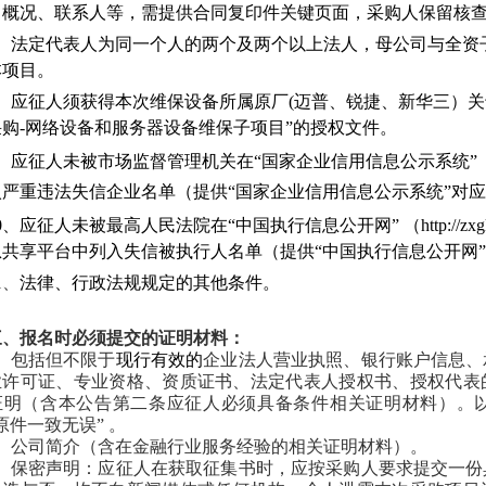
目概况、联系人等，需提供合同复印件关键页面，采购人保留核
7、法定代表人为同一个人的两个及两个以上法人，母公司与全资
本项目。
8、应征人须获得本次维保设备所属原厂(迈普、锐捷、新华三）关
购-网络设备和服务器设备维保子项目”的授权文件。
、
应征人未被市场监督管理机关在“国家企业信用信息公示系统”（https://www
入严重违法失信企业名单（提供“国家企业信用信息公示系统”对
0、应征人未被最高人民法院在“中国执行信息公开网” （http://zxgk.cou
息共享平台中列入失信被执行人名单（提供“中国执行信息公开网
1、
法律、行政法规规定的其他条件。
三、报名时必须提交的证明材料：
1、包括但不限于
现行有效的
企业法人营业执照、银行账户信息、
业许可证、专业资格、资质证书、法定代表人授权书、授权代表
证明（含本公告第二条应征人必须具备条件相关证明材料）。
原件一致无误” 。
2、公司简介（含在金融行业服务经验的相关证明材料）。
3、保密声明：应征人在获取征集书时，应按采购人要求提交一