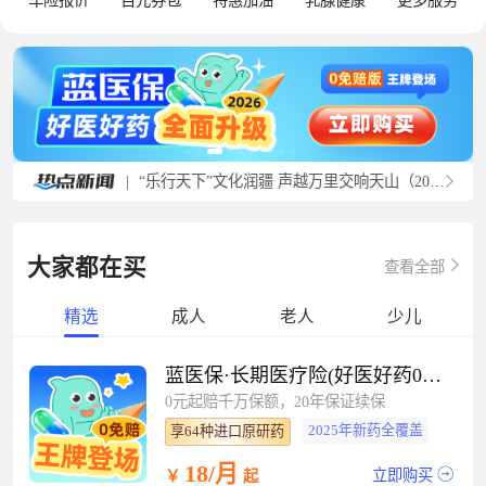
车险报价
百元券包
特惠加油
乳腺健康
更多服务
|
“乐行天下”文化润疆 声越万里交响天山（20260727）
大家都在买
查看全部
精选
成人
老人
少儿
蓝医保·长期医疗险(好医好药0免赔）
0元起赔千万保额，20年保证续保
2025年新药全覆盖
享64种进口原研药
18/月
立即购买
￥
起