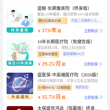
蓝鲸·长期重疾险（终身版）
覆盖120种重疾，确诊即赔100%基本保额
可选二次重疾少儿特疾
赔付后豁免后续保费
373/年
立即购买
￥
起
10年长期医疗险（免健告版）
保证续保10年，理赔之后还能保
最高保障800万
无需体检健告
29.25/月
立即投保
￥
起
蓝医保·中高端医疗险（2026版）
0免赔可保即可赔，可享公立私立医院特需部
购药折扣
9.9抢800元门诊报销金
35.73/月
立即投保
￥
起
太保盛世鸿运（恒赢版）终身寿险（分红型）