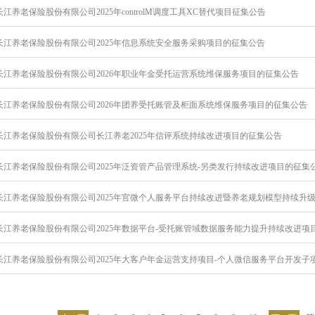
江养老保险股份有限公司2025年controlM调度工具XC替代项目征集公告
长江养老保险股份有限公司2025年信息系统安全服务采购项目的征集公告
长江养老保险股份有限公司2026年职业年金受托运营系统维保服务项目的征集公告
长江养老保险股份有限公司2026年团养受托账管及柜面系统维保服务项目的征集公告
长江养老保险股份有限公司长江养老2025年信评系统持续改进项目的征集公告
长江养老保险股份有限公司2025年泛资管产品管理系统-另类发行持续改进项目的征集
长江养老保险股份有限公司2025年大客户年金运营支持项目-个人微信服务平台开发子